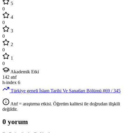
5
0
4
0
3
0
2
0
1
0
Akademik Etki
142
atıf
h-index
6
Türkiye geneli İslam Tarihi Ve Sanatları Bölümü
#69
/ 345
Atıf = araştırma etkisi. Öğretim kalitesi ile doğrudan ilişkili
değildir.
0 yorum