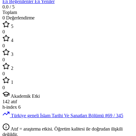
En Beğenilenler
En Yeniler
0.0
/ 5
Toplam
0 Değerlendirme
5
0
4
0
3
0
2
0
1
0
Akademik Etki
142
atıf
h-index
6
Türkiye geneli İslam Tarihi Ve Sanatları Bölümü
#69
/ 345
Atıf = araştırma etkisi. Öğretim kalitesi ile doğrudan ilişkili
değildir.