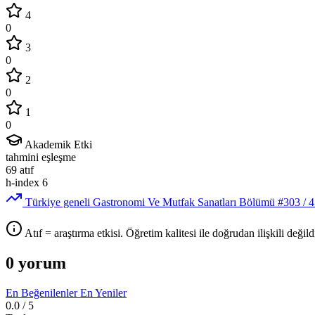
4
0
3
0
2
0
1
0
Akademik Etki
tahmini eşleşme
69
atıf
h-index
6
Türkiye geneli Gastronomi Ve Mutfak Sanatları Bölümü
#303
/ 
Atıf = araştırma etkisi. Öğretim kalitesi ile doğrudan ilişkili değildi
0 yorum
En Beğenilenler
En Yeniler
0.0
/ 5