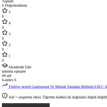
Toplam
0 Değerlendirme
5
0
4
0
3
0
2
0
1
0
Akademik Etki
tahmini eşleşme
69
atıf
h-index
6
Türkiye geneli Gastronomi Ve Mutfak Sanatları Bölümü
#303
/ 
Atıf = araştırma etkisi. Öğretim kalitesi ile doğrudan ilişkili değildi