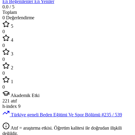
En Beğenilenler
En Yeniler
0.0
/ 5
Toplam
0 Değerlendirme
5
0
4
0
3
0
2
0
1
0
Akademik Etki
221
atıf
h-index
9
Türkiye geneli Beden Eğitimi Ve Spor Bölümü
#235
/ 539
Atıf = araştırma etkisi. Öğretim kalitesi ile doğrudan ilişkili
değildir.