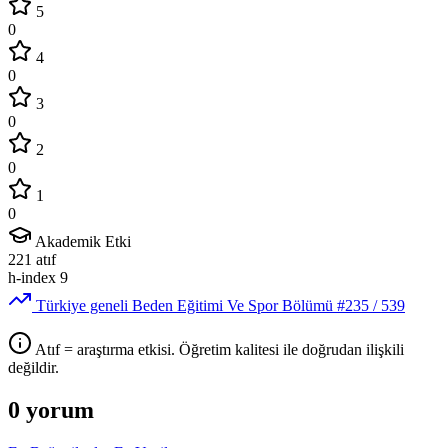
5
0
4
0
3
0
2
0
1
0
Akademik Etki
221
atıf
h-index
9
Türkiye geneli Beden Eğitimi Ve Spor Bölümü
#235
/ 539
Atıf = araştırma etkisi. Öğretim kalitesi ile doğrudan ilişkili
değildir.
0 yorum