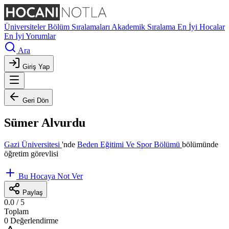
Üniversiteler
Bölüm Sıralamaları
Akademik Sıralama
En İyi Hocalar
En İyi Yorumlar
Ara
Giriş Yap
Geri Dön
Sümer Alvurdu
Gazi Üniversitesi
'nde
Beden Eğitimi Ve Spor Bölümü
bölümünde
öğretim görevlisi
Bu Hocaya Not Ver
Paylaş
0.0
/ 5
Toplam
0 Değerlendirme