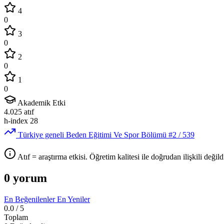
4
0
3
0
2
0
1
0
Akademik Etki
4.025
atıf
h-index
28
Türkiye geneli Beden Eğitimi Ve Spor Bölümü
#2
/ 539
Atıf = araştırma etkisi. Öğretim kalitesi ile doğrudan ilişkili değildi
0 yorum
En Beğenilenler
En Yeniler
0.0
/ 5
Toplam