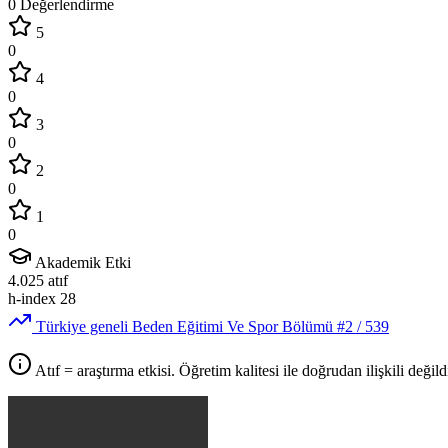
0 Değerlendirme
5
0
4
0
3
0
2
0
1
0
Akademik Etki
4.025
atıf
h-index
28
Türkiye geneli Beden Eğitimi Ve Spor Bölümü
#2
/ 539
Atıf = araştırma etkisi. Öğretim kalitesi ile doğrudan ilişkili değildi