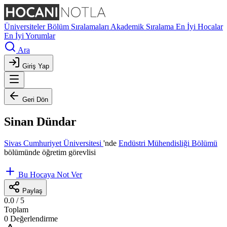
Üniversiteler
Bölüm Sıralamaları
Akademik Sıralama
En İyi Hocalar
En İyi Yorumlar
Ara
Giriş Yap
Geri Dön
Sinan Dündar
Sivas Cumhuriyet Üniversitesi
'nde
Endüstri Mühendisliği Bölümü
bölümünde öğretim görevlisi
Bu Hocaya Not Ver
Paylaş
0.0
/ 5
Toplam
0 Değerlendirme