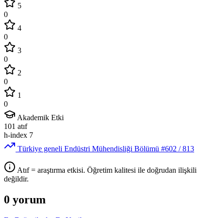
5
0
4
0
3
0
2
0
1
0
Akademik Etki
101
atıf
h-index
7
Türkiye geneli Endüstri Mühendisliği Bölümü
#602
/ 813
Atıf = araştırma etkisi. Öğretim kalitesi ile doğrudan ilişkili
değildir.
0 yorum