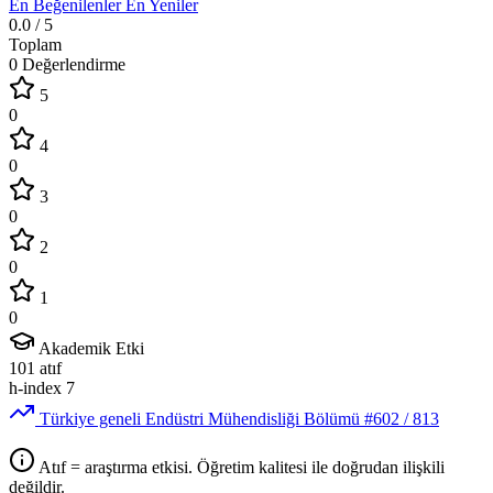
En Beğenilenler
En Yeniler
0.0
/ 5
Toplam
0 Değerlendirme
5
0
4
0
3
0
2
0
1
0
Akademik Etki
101
atıf
h-index
7
Türkiye geneli Endüstri Mühendisliği Bölümü
#602
/ 813
Atıf = araştırma etkisi. Öğretim kalitesi ile doğrudan ilişkili
değildir.