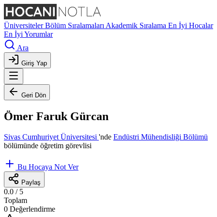
Üniversiteler
Bölüm Sıralamaları
Akademik Sıralama
En İyi Hocalar
En İyi Yorumlar
Ara
Giriş Yap
Geri Dön
Ömer Faruk Gürcan
Sivas Cumhuriyet Üniversitesi
'nde
Endüstri Mühendisliği Bölümü
bölümünde öğretim görevlisi
Bu Hocaya Not Ver
Paylaş
0.0
/ 5
Toplam
0 Değerlendirme