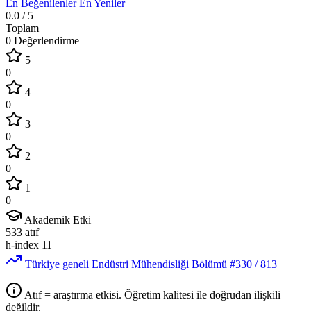
En Beğenilenler
En Yeniler
0.0
/ 5
Toplam
0 Değerlendirme
5
0
4
0
3
0
2
0
1
0
Akademik Etki
533
atıf
h-index
11
Türkiye geneli Endüstri Mühendisliği Bölümü
#330
/ 813
Atıf = araştırma etkisi. Öğretim kalitesi ile doğrudan ilişkili
değildir.