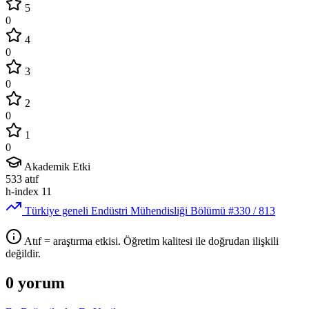
5
0
4
0
3
0
2
0
1
0
Akademik Etki
533
atıf
h-index
11
Türkiye geneli Endüstri Mühendisliği Bölümü
#330
/ 813
Atıf = araştırma etkisi. Öğretim kalitesi ile doğrudan ilişkili
değildir.
0 yorum