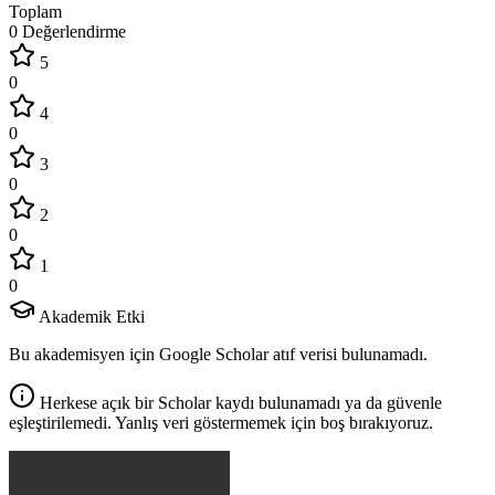
Toplam
0 Değerlendirme
5
0
4
0
3
0
2
0
1
0
Akademik Etki
Bu akademisyen için Google Scholar atıf verisi bulunamadı.
Herkese açık bir Scholar kaydı bulunamadı ya da güvenle
eşleştirilemedi. Yanlış veri göstermemek için boş bırakıyoruz.