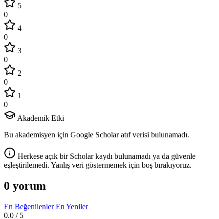
5
0
4
0
3
0
2
0
1
0
Akademik Etki
Bu akademisyen için Google Scholar atıf verisi bulunamadı.
Herkese açık bir Scholar kaydı bulunamadı ya da güvenle
eşleştirilemedi. Yanlış veri göstermemek için boş bırakıyoruz.
0 yorum
En Beğenilenler
En Yeniler
0.0
/ 5