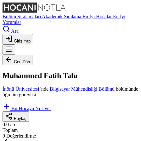
Bölüm Sıralamaları
Akademik Sıralama
En İyi Hocalar
En İyi
Yorumlar
Ara
Giriş Yap
Geri Dön
Muhammed Fatih Talu
İnönü Üniversitesi
'nde
Bilgisayar Mühendisliği Bölümü
bölümünde
öğretim görevlisi
Bu Hocaya Not Ver
Paylaş
0.0
/ 5
Toplam
0 Değerlendirme