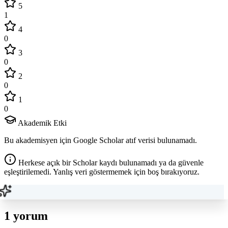
5
1
4
0
3
0
2
0
1
0
Akademik Etki
Bu akademisyen için Google Scholar atıf verisi bulunamadı.
Herkese açık bir Scholar kaydı bulunamadı ya da güvenle
eşleştirilemedi. Yanlış veri göstermemek için boş bırakıyoruz.
1 yorum