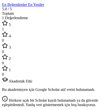
En Beğenilenler
En Yeniler
5.0
/ 5
Toplam
1 Değerlendirme
5
1
4
0
3
0
2
0
1
0
Akademik Etki
Bu akademisyen için Google Scholar atıf verisi bulunamadı.
Herkese açık bir Scholar kaydı bulunamadı ya da güvenle
eşleştirilemedi. Yanlış veri göstermemek için boş bırakıyoruz.