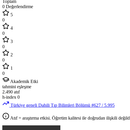
Toplam
0 Değerlendirme
5
0
4
0
3
0
2
0
1
0
Akademik Etki
tahmini eşleşme
2.490
atıf
h-index
0
Türkiye geneli Dahili Tıp Bilimleri Bölümü
#627
/ 5.995
Atıf = araştırma etkisi. Öğretim kalitesi ile doğrudan ilişkili değildi