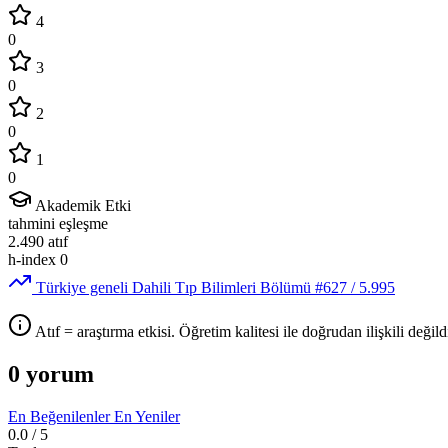
4
0
3
0
2
0
1
0
Akademik Etki
tahmini eşleşme
2.490
atıf
h-index
0
Türkiye geneli Dahili Tıp Bilimleri Bölümü
#627
/ 5.995
Atıf = araştırma etkisi. Öğretim kalitesi ile doğrudan ilişkili değildi
0 yorum
En Beğenilenler
En Yeniler
0.0
/ 5