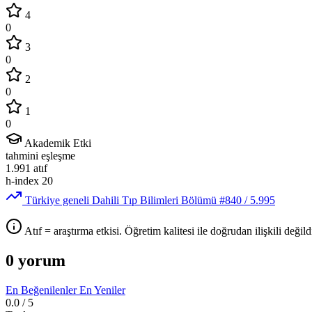
4
0
3
0
2
0
1
0
Akademik Etki
tahmini eşleşme
1.991
atıf
h-index
20
Türkiye geneli Dahili Tıp Bilimleri Bölümü
#840
/ 5.995
Atıf = araştırma etkisi. Öğretim kalitesi ile doğrudan ilişkili değildi
0 yorum
En Beğenilenler
En Yeniler
0.0
/ 5