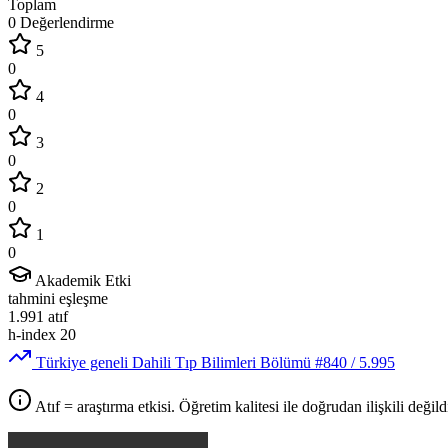
Toplam
0 Değerlendirme
5
0
4
0
3
0
2
0
1
0
Akademik Etki
tahmini eşleşme
1.991
atıf
h-index
20
Türkiye geneli Dahili Tıp Bilimleri Bölümü
#840
/ 5.995
Atıf = araştırma etkisi. Öğretim kalitesi ile doğrudan ilişkili değildi