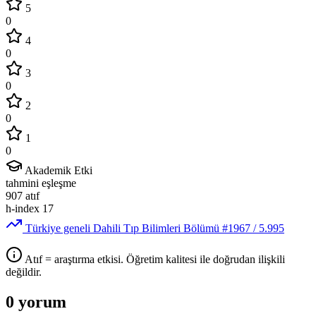
5
0
4
0
3
0
2
0
1
0
Akademik Etki
tahmini eşleşme
907
atıf
h-index
17
Türkiye geneli Dahili Tıp Bilimleri Bölümü
#1967
/ 5.995
Atıf = araştırma etkisi. Öğretim kalitesi ile doğrudan ilişkili
değildir.
0 yorum