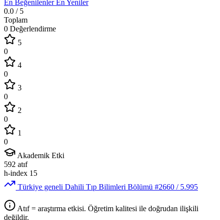
En Beğenilenler
En Yeniler
0.0
/ 5
Toplam
0 Değerlendirme
5
0
4
0
3
0
2
0
1
0
Akademik Etki
592
atıf
h-index
15
Türkiye geneli Dahili Tıp Bilimleri Bölümü
#2660
/ 5.995
Atıf = araştırma etkisi. Öğretim kalitesi ile doğrudan ilişkili
değildir.