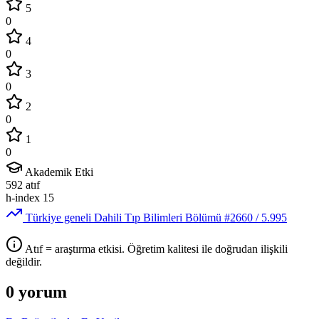
5
0
4
0
3
0
2
0
1
0
Akademik Etki
592
atıf
h-index
15
Türkiye geneli Dahili Tıp Bilimleri Bölümü
#2660
/ 5.995
Atıf = araştırma etkisi. Öğretim kalitesi ile doğrudan ilişkili
değildir.
0 yorum