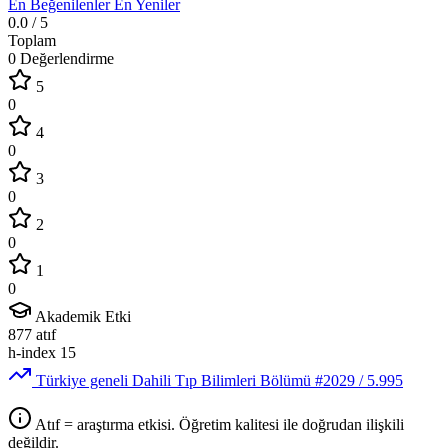
En Beğenilenler
En Yeniler
0.0
/ 5
Toplam
0 Değerlendirme
5
0
4
0
3
0
2
0
1
0
Akademik Etki
877
atıf
h-index
15
Türkiye geneli Dahili Tıp Bilimleri Bölümü
#2029
/ 5.995
Atıf = araştırma etkisi. Öğretim kalitesi ile doğrudan ilişkili
değildir.