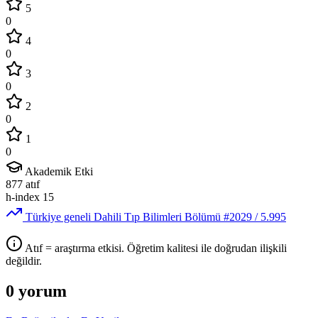
5
0
4
0
3
0
2
0
1
0
Akademik Etki
877
atıf
h-index
15
Türkiye geneli Dahili Tıp Bilimleri Bölümü
#2029
/ 5.995
Atıf = araştırma etkisi. Öğretim kalitesi ile doğrudan ilişkili
değildir.
0 yorum