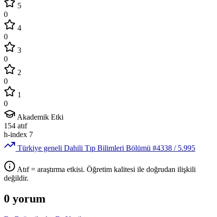
5
0
4
0
3
0
2
0
1
0
Akademik Etki
154
atıf
h-index
7
Türkiye geneli Dahili Tıp Bilimleri Bölümü
#4338
/ 5.995
Atıf = araştırma etkisi. Öğretim kalitesi ile doğrudan ilişkili
değildir.
0 yorum