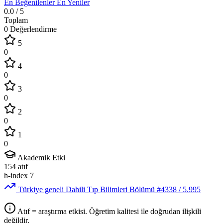
En Beğenilenler
En Yeniler
0.0
/ 5
Toplam
0 Değerlendirme
5
0
4
0
3
0
2
0
1
0
Akademik Etki
154
atıf
h-index
7
Türkiye geneli Dahili Tıp Bilimleri Bölümü
#4338
/ 5.995
Atıf = araştırma etkisi. Öğretim kalitesi ile doğrudan ilişkili
değildir.