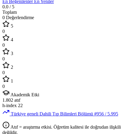
En Beğenilenler
En Yeniler
0.0
/ 5
Toplam
0 Değerlendirme
5
0
4
0
3
0
2
0
1
0
Akademik Etki
1.802
atıf
h-index
22
Türkiye geneli Dahili Tıp Bilimleri Bölümü
#956
/ 5.995
Atıf = araştırma etkisi. Öğretim kalitesi ile doğrudan ilişkili
değildir.