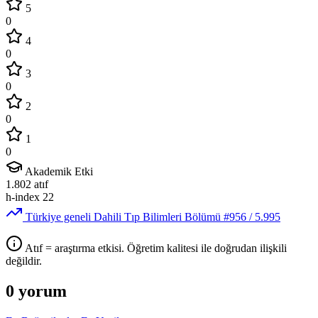
5
0
4
0
3
0
2
0
1
0
Akademik Etki
1.802
atıf
h-index
22
Türkiye geneli Dahili Tıp Bilimleri Bölümü
#956
/ 5.995
Atıf = araştırma etkisi. Öğretim kalitesi ile doğrudan ilişkili
değildir.
0 yorum