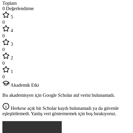
Toplam
0 Değerlendirme
5
0
4
0
3
0
2
0
1
0
Akademik Etki
Bu akademisyen için Google Scholar atıf verisi bulunamadı.
Herkese açık bir Scholar kaydı bulunamadı ya da güvenle
eşleştirilemedi. Yanlış veri göstermemek için boş bırakıyoruz.