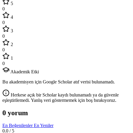
5
0
4
0
3
0
2
0
1
0
Akademik Etki
Bu akademisyen için Google Scholar atıf verisi bulunamadı.
Herkese açık bir Scholar kaydı bulunamadı ya da güvenle
eşleştirilemedi. Yanlış veri göstermemek için boş bırakıyoruz.
0 yorum
En Beğenilenler
En Yeniler
0.0
/ 5