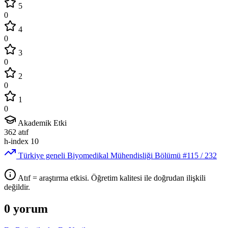
5
0
4
0
3
0
2
0
1
0
Akademik Etki
362
atıf
h-index
10
Türkiye geneli Biyomedikal Mühendisliği Bölümü
#115
/ 232
Atıf = araştırma etkisi. Öğretim kalitesi ile doğrudan ilişkili
değildir.
0 yorum