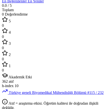
En Beğenilenler
En Yeniler
0.0
/ 5
Toplam
0 Değerlendirme
5
0
4
0
3
0
2
0
1
0
Akademik Etki
362
atıf
h-index
10
Türkiye geneli Biyomedikal Mühendisliği Bölümü
#115
/ 232
Atıf = araştırma etkisi. Öğretim kalitesi ile doğrudan ilişkili
değildir.