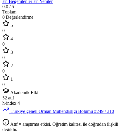
En Beğenilenler
En Yeniler
0.0
/ 5
Toplam
0 Değerlendirme
5
0
4
0
3
0
2
0
1
0
Akademik Etki
52
atıf
h-index
4
Türkiye geneli Orman Mühendisliği Bölümü
#249
/ 310
Atıf = araştırma etkisi. Öğretim kalitesi ile doğrudan ilişkili
değildir.