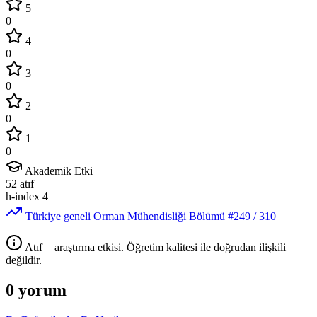
5
0
4
0
3
0
2
0
1
0
Akademik Etki
52
atıf
h-index
4
Türkiye geneli Orman Mühendisliği Bölümü
#249
/ 310
Atıf = araştırma etkisi. Öğretim kalitesi ile doğrudan ilişkili
değildir.
0 yorum