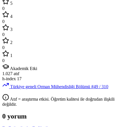
5
0
4
0
3
0
2
0
1
0
Akademik Etki
1.027
atıf
h-index
17
Türkiye geneli Orman Mühendisliği Bölümü
#49
/ 310
Atıf = araştırma etkisi. Öğretim kalitesi ile doğrudan ilişkili
değildir.
0 yorum