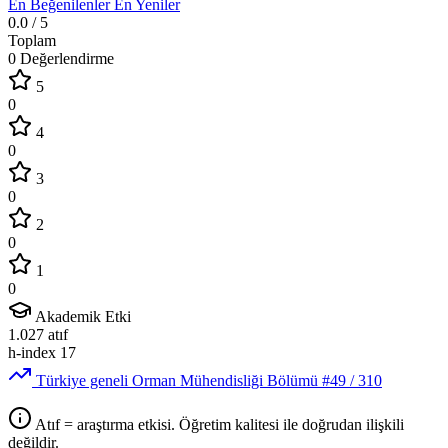
En Beğenilenler
En Yeniler
0.0
/ 5
Toplam
0 Değerlendirme
5
0
4
0
3
0
2
0
1
0
Akademik Etki
1.027
atıf
h-index
17
Türkiye geneli Orman Mühendisliği Bölümü
#49
/ 310
Atıf = araştırma etkisi. Öğretim kalitesi ile doğrudan ilişkili
değildir.