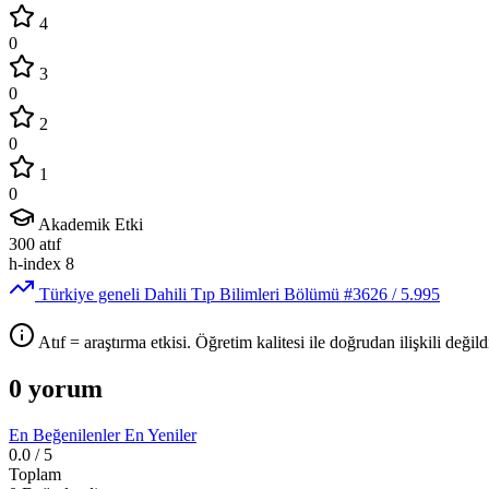
4
0
3
0
2
0
1
0
Akademik Etki
300
atıf
h-index
8
Türkiye geneli Dahili Tıp Bilimleri Bölümü
#3626
/ 5.995
Atıf = araştırma etkisi. Öğretim kalitesi ile doğrudan ilişkili değildi
0 yorum
En Beğenilenler
En Yeniler
0.0
/ 5
Toplam