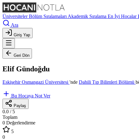
Üniversiteler
Bölüm Sıralamaları
Akademik Sıralama
En İyi Hocalar
Ara
Giriş Yap
Geri Dön
Elif Gündoğdu
Eskişehir Osmangazi Üniversitesi
'nde
Dahili Tıp Bilimleri Bölümü
b
Bu Hocaya Not Ver
Paylaş
0.0
/ 5
Toplam
0 Değerlendirme
5
0