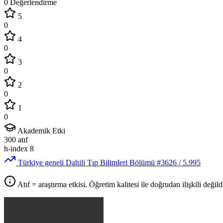
0 Değerlendirme
5
0
4
0
3
0
2
0
1
0
Akademik Etki
300
atıf
h-index
8
Türkiye geneli Dahili Tıp Bilimleri Bölümü
#3626
/ 5.995
Atıf = araştırma etkisi. Öğretim kalitesi ile doğrudan ilişkili değildi