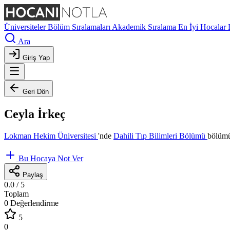
Üniversiteler
Bölüm Sıralamaları
Akademik Sıralama
En İyi Hocalar
Ara
Giriş Yap
Geri Dön
Ceyla İrkeç
Lokman Hekim Üniversitesi
'nde
Dahili Tıp Bilimleri Bölümü
bölümü
Bu Hocaya Not Ver
Paylaş
0.0
/ 5
Toplam
0 Değerlendirme
5
0