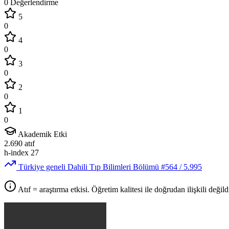
0 Değerlendirme
5
0
4
0
3
0
2
0
1
0
Akademik Etki
2.690
atıf
h-index
27
Türkiye geneli Dahili Tıp Bilimleri Bölümü
#564
/ 5.995
Atıf = araştırma etkisi. Öğretim kalitesi ile doğrudan ilişkili değildi