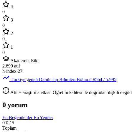
4
0
3
0
2
0
1
0
Akademik Etki
2.690
atıf
h-index
27
Türkiye geneli Dahili Tıp Bilimleri Bölümü
#564
/ 5.995
Atıf = araştırma etkisi. Öğretim kalitesi ile doğrudan ilişkili değildi
0 yorum
En Beğenilenler
En Yeniler
0.0
/ 5
Toplam