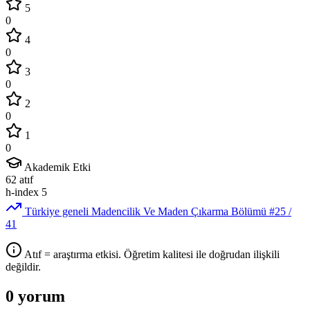
5
0
4
0
3
0
2
0
1
0
Akademik Etki
62
atıf
h-index
5
Türkiye geneli Madencilik Ve Maden Çıkarma Bölümü
#25
/
41
Atıf = araştırma etkisi. Öğretim kalitesi ile doğrudan ilişkili
değildir.
0 yorum