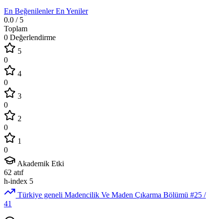
En Beğenilenler
En Yeniler
0.0
/ 5
Toplam
0 Değerlendirme
5
0
4
0
3
0
2
0
1
0
Akademik Etki
62
atıf
h-index
5
Türkiye geneli Madencilik Ve Maden Çıkarma Bölümü
#25
/
41