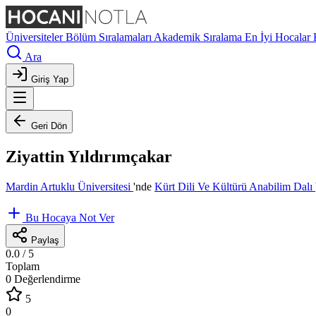
Üniversiteler
Bölüm Sıralamaları
Akademik Sıralama
En İyi Hocalar
Ara
Giriş Yap
Geri Dön
Ziyattin Yıldırımçakar
Mardin Artuklu Üniversitesi
'nde
Kürt Dili Ve Kültürü Anabilim Dalı
Bu Hocaya Not Ver
Paylaş
0.0
/ 5
Toplam
0 Değerlendirme
5
0