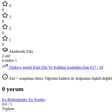
4
0
3
0
2
0
1
0
Akademik Etki
2
atıf
h-index
1
Türkiye geneli Kürt Dili Ve Kültürü Anabilim Dalı
#17
/ 18
Atıf = araştırma etkisi. Öğretim kalitesi ile doğrudan ilişkili değildi
0 yorum
En Beğenilenler
En Yeniler
0.0
/ 5
Toplam