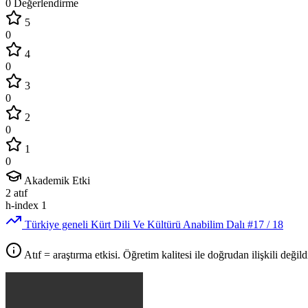
0 Değerlendirme
5
0
4
0
3
0
2
0
1
0
Akademik Etki
2
atıf
h-index
1
Türkiye geneli Kürt Dili Ve Kültürü Anabilim Dalı
#17
/ 18
Atıf = araştırma etkisi. Öğretim kalitesi ile doğrudan ilişkili değildi