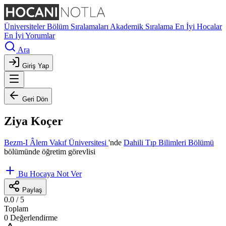
Üniversiteler
Bölüm Sıralamaları
Akademik Sıralama
En İyi Hocalar
En İyi Yorumlar
Ara
Giriş Yap
Geri Dön
Ziya Koçer
Bezm-I Âlem Vakıf Üniversitesi
'nde
Dahili Tıp Bilimleri Bölümü
bölümünde öğretim görevlisi
Bu Hocaya Not Ver
Paylaş
0.0
/ 5
Toplam
0 Değerlendirme