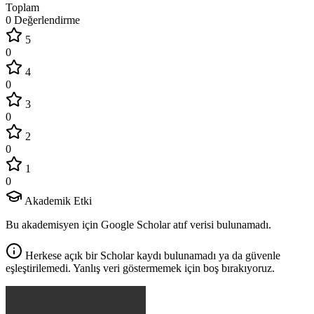
Toplam
0 Değerlendirme
5
0
4
0
3
0
2
0
1
0
Akademik Etki
Bu akademisyen için Google Scholar atıf verisi bulunamadı.
Herkese açık bir Scholar kaydı bulunamadı ya da güvenle
eşleştirilemedi. Yanlış veri göstermemek için boş bırakıyoruz.