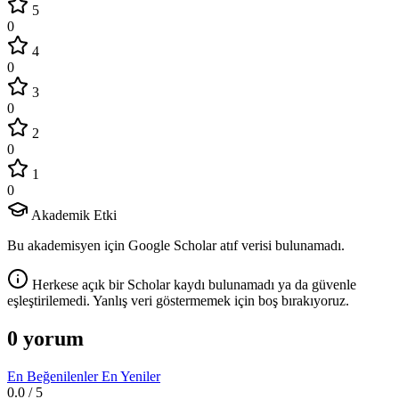
5
0
4
0
3
0
2
0
1
0
Akademik Etki
Bu akademisyen için Google Scholar atıf verisi bulunamadı.
Herkese açık bir Scholar kaydı bulunamadı ya da güvenle
eşleştirilemedi. Yanlış veri göstermemek için boş bırakıyoruz.
0 yorum
En Beğenilenler
En Yeniler
0.0
/ 5