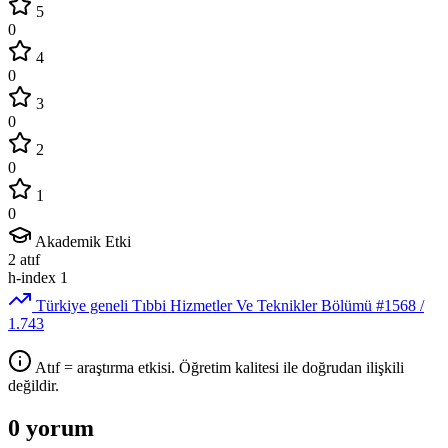
5
0
4
0
3
0
2
0
1
0
Akademik Etki
2
atıf
h-index
1
Türkiye geneli Tıbbi Hizmetler Ve Teknikler Bölümü
#1568
/
1.743
Atıf = araştırma etkisi. Öğretim kalitesi ile doğrudan ilişkili
değildir.
0 yorum