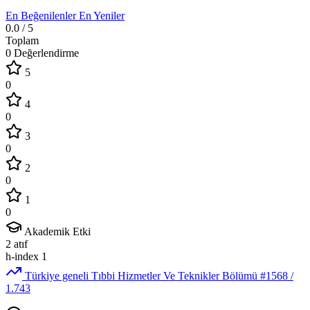
En Beğenilenler
En Yeniler
0.0
/ 5
Toplam
0 Değerlendirme
5
0
4
0
3
0
2
0
1
0
Akademik Etki
2
atıf
h-index
1
Türkiye geneli Tıbbi Hizmetler Ve Teknikler Bölümü
#1568
/
1.743