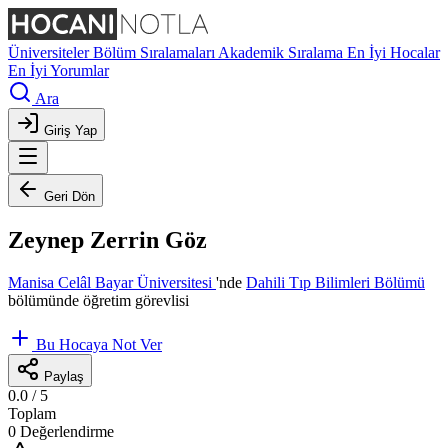
Üniversiteler
Bölüm Sıralamaları
Akademik Sıralama
En İyi Hocalar
En İyi Yorumlar
Ara
Giriş Yap
Geri Dön
Zeynep Zerrin Göz
Manisa Celâl Bayar Üniversitesi
'nde
Dahili Tıp Bilimleri Bölümü
bölümünde öğretim görevlisi
Bu Hocaya Not Ver
Paylaş
0.0
/ 5
Toplam
0 Değerlendirme