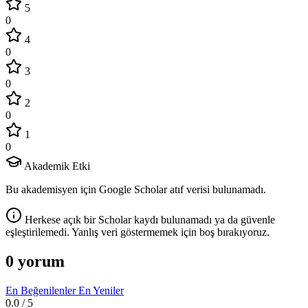
5
0
4
0
3
0
2
0
1
0
Akademik Etki
Bu akademisyen için Google Scholar atıf verisi bulunamadı.
Herkese açık bir Scholar kaydı bulunamadı ya da güvenle
eşleştirilemedi. Yanlış veri göstermemek için boş bırakıyoruz.
0 yorum
En Beğenilenler
En Yeniler
0.0
/ 5