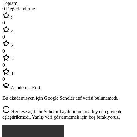
Toplam
0 Değerlendirme
5
0
4
0
3
0
2
0
1
0
Akademik Etki
Bu akademisyen için Google Scholar atıf verisi bulunamadı.
Herkese açık bir Scholar kaydı bulunamadı ya da güvenle
eşleştirilemedi. Yanlış veri göstermemek için boş bırakıyoruz.