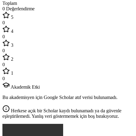
Toplam
0 Değerlendirme
5
0
4
0
3
0
2
0
1
0
Akademik Etki
Bu akademisyen için Google Scholar atıf verisi bulunamadı.
Herkese açık bir Scholar kaydı bulunamadı ya da güvenle
eşleştirilemedi. Yanlış veri göstermemek için boş bırakıyoruz.