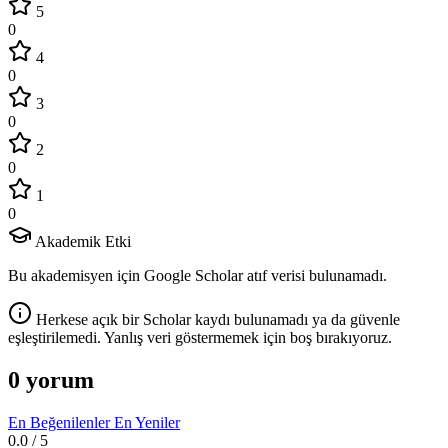
5
0
4
0
3
0
2
0
1
0
Akademik Etki
Bu akademisyen için Google Scholar atıf verisi bulunamadı.
Herkese açık bir Scholar kaydı bulunamadı ya da güvenle
eşleştirilemedi. Yanlış veri göstermemek için boş bırakıyoruz.
0 yorum
En Beğenilenler
En Yeniler
0.0
/ 5