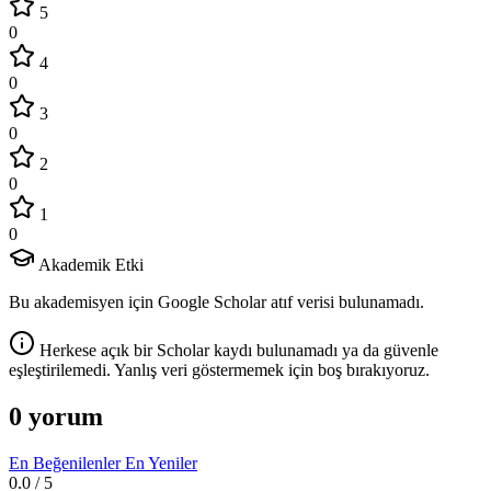
5
0
4
0
3
0
2
0
1
0
Akademik Etki
Bu akademisyen için Google Scholar atıf verisi bulunamadı.
Herkese açık bir Scholar kaydı bulunamadı ya da güvenle
eşleştirilemedi. Yanlış veri göstermemek için boş bırakıyoruz.
0 yorum
En Beğenilenler
En Yeniler
0.0
/ 5