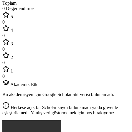
Toplam
0 Değerlendirme
5
0
4
0
3
0
2
0
1
0
Akademik Etki
Bu akademisyen için Google Scholar atıf verisi bulunamadı.
Herkese açık bir Scholar kaydı bulunamadı ya da güvenle
eşleştirilemedi. Yanlış veri göstermemek için boş bırakıyoruz.