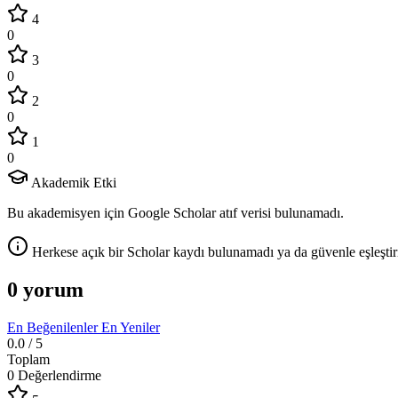
4
0
3
0
2
0
1
0
Akademik Etki
Bu akademisyen için Google Scholar atıf verisi bulunamadı.
Herkese açık bir Scholar kaydı bulunamadı ya da güvenle eşleştir
0 yorum
En Beğenilenler
En Yeniler
0.0
/ 5
Toplam
0 Değerlendirme