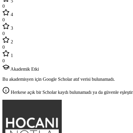
5
0
4
0
3
0
2
0
1
0
Akademik Etki
Bu akademisyen için Google Scholar atıf verisi bulunamadı.
Herkese açık bir Scholar kaydı bulunamadı ya da güvenle eşleştir