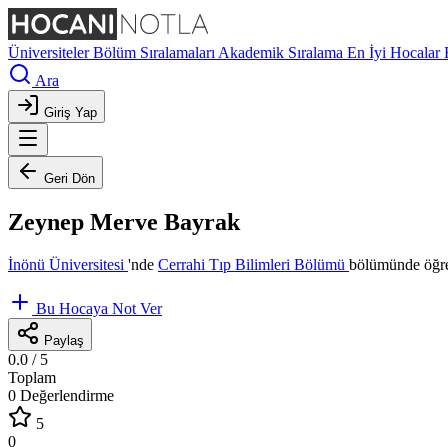
Üniversiteler
Bölüm Sıralamaları
Akademik Sıralama
En İyi Hocalar
Ara
Giriş Yap
Geri Dön
Zeynep Merve Bayrak
İnönü Üniversitesi
'nde
Cerrahi Tıp Bilimleri Bölümü
bölümünde öğre
Bu Hocaya Not Ver
Paylaş
0.0
/ 5
Toplam
0 Değerlendirme
5
0