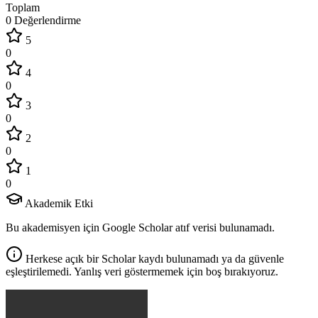
Toplam
0 Değerlendirme
5
0
4
0
3
0
2
0
1
0
Akademik Etki
Bu akademisyen için Google Scholar atıf verisi bulunamadı.
Herkese açık bir Scholar kaydı bulunamadı ya da güvenle
eşleştirilemedi. Yanlış veri göstermemek için boş bırakıyoruz.