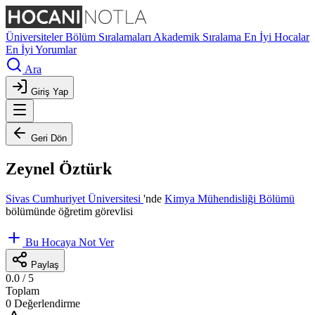
Üniversiteler
Bölüm Sıralamaları
Akademik Sıralama
En İyi Hocalar
En İyi Yorumlar
Ara
Giriş Yap
Geri Dön
Zeynel Öztürk
Sivas Cumhuriyet Üniversitesi
'nde
Kimya Mühendisliği Bölümü
bölümünde öğretim görevlisi
Bu Hocaya Not Ver
Paylaş
0.0
/ 5
Toplam
0 Değerlendirme