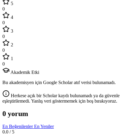
5
0
4
0
3
0
2
0
1
0
Akademik Etki
Bu akademisyen için Google Scholar atıf verisi bulunamadı.
Herkese açık bir Scholar kaydı bulunamadı ya da güvenle
eşleştirilemedi. Yanlış veri göstermemek için boş bırakıyoruz.
0 yorum
En Beğenilenler
En Yeniler
0.0
/ 5