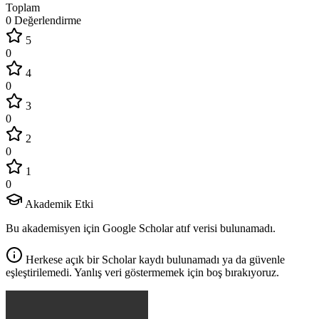
Toplam
0 Değerlendirme
5
0
4
0
3
0
2
0
1
0
Akademik Etki
Bu akademisyen için Google Scholar atıf verisi bulunamadı.
Herkese açık bir Scholar kaydı bulunamadı ya da güvenle
eşleştirilemedi. Yanlış veri göstermemek için boş bırakıyoruz.