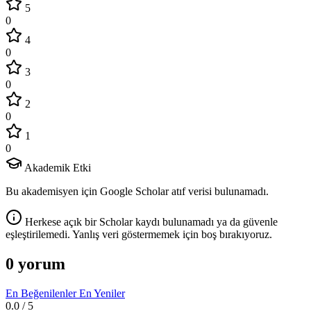
5
0
4
0
3
0
2
0
1
0
Akademik Etki
Bu akademisyen için Google Scholar atıf verisi bulunamadı.
Herkese açık bir Scholar kaydı bulunamadı ya da güvenle
eşleştirilemedi. Yanlış veri göstermemek için boş bırakıyoruz.
0 yorum
En Beğenilenler
En Yeniler
0.0
/ 5