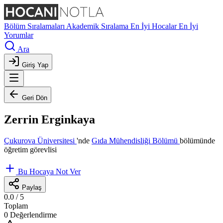
Bölüm Sıralamaları
Akademik Sıralama
En İyi Hocalar
En İyi
Yorumlar
Ara
Giriş Yap
Geri Dön
Zerrin Erginkaya
Çukurova Üniversitesi
'nde
Gıda Mühendisliği Bölümü
bölümünde
öğretim görevlisi
Bu Hocaya Not Ver
Paylaş
0.0
/ 5
Toplam
0 Değerlendirme