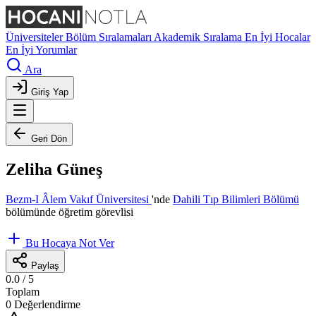
Üniversiteler
Bölüm Sıralamaları
Akademik Sıralama
En İyi Hocalar
En İyi Yorumlar
Ara
Giriş Yap
Geri Dön
Zeliha Güneş
Bezm-I Âlem Vakıf Üniversitesi
'nde
Dahili Tıp Bilimleri Bölümü
bölümünde öğretim görevlisi
Bu Hocaya Not Ver
Paylaş
0.0
/ 5
Toplam
0 Değerlendirme