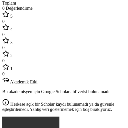
Toplam
0 Değerlendirme
5
0
4
0
3
0
2
0
1
0
Akademik Etki
Bu akademisyen için Google Scholar atıf verisi bulunamadı.
Herkese açık bir Scholar kaydı bulunamadı ya da güvenle
eşleştirilemedi. Yanlış veri göstermemek için boş bırakıyoruz.