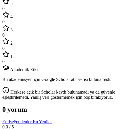
5
0
4
0
3
0
2
0
1
0
Akademik Etki
Bu akademisyen için Google Scholar atıf verisi bulunamadı.
Herkese açık bir Scholar kaydı bulunamadı ya da güvenle
eşleştirilemedi. Yanlış veri göstermemek için boş bırakıyoruz.
0 yorum
En Beğenilenler
En Yeniler
0.0
/ 5