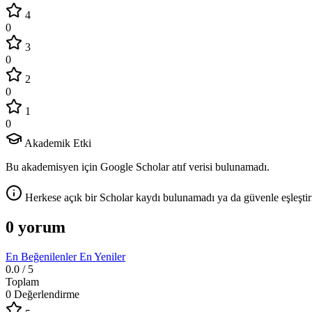
4
0
3
0
2
0
1
0
Akademik Etki
Bu akademisyen için Google Scholar atıf verisi bulunamadı.
Herkese açık bir Scholar kaydı bulunamadı ya da güvenle eşleştir
0 yorum
En Beğenilenler
En Yeniler
0.0
/ 5
Toplam
0 Değerlendirme