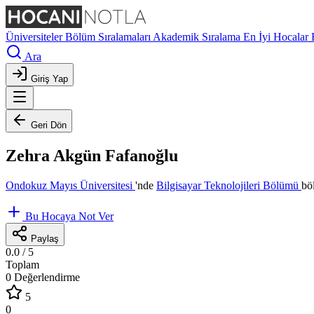
Üniversiteler
Bölüm Sıralamaları
Akademik Sıralama
En İyi Hocalar
Ara
Giriş Yap
Geri Dön
Zehra Akgün Fafanoğlu
Ondokuz Mayıs Üniversitesi
'nde
Bilgisayar Teknolojileri Bölümü
bö
Bu Hocaya Not Ver
Paylaş
0.0
/ 5
Toplam
0 Değerlendirme
5
0