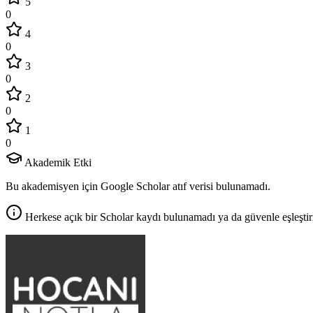
5
0
4
0
3
0
2
0
1
0
Akademik Etki
Bu akademisyen için Google Scholar atıf verisi bulunamadı.
Herkese açık bir Scholar kaydı bulunamadı ya da güvenle eşleştir