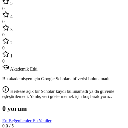
5
0
4
0
3
0
2
0
1
0
Akademik Etki
Bu akademisyen için Google Scholar atıf verisi bulunamadı.
Herkese açık bir Scholar kaydı bulunamadı ya da güvenle
eşleştirilemedi. Yanlış veri göstermemek için boş bırakıyoruz.
0 yorum
En Beğenilenler
En Yeniler
0.0
/ 5