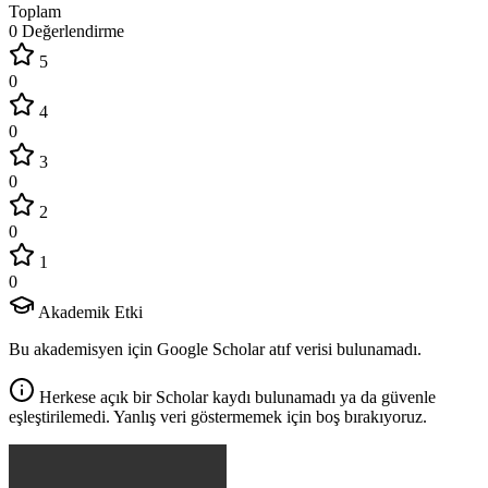
Toplam
0 Değerlendirme
5
0
4
0
3
0
2
0
1
0
Akademik Etki
Bu akademisyen için Google Scholar atıf verisi bulunamadı.
Herkese açık bir Scholar kaydı bulunamadı ya da güvenle
eşleştirilemedi. Yanlış veri göstermemek için boş bırakıyoruz.