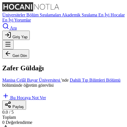
Üniversiteler
Bölüm Sıralamaları
Akademik Sıralama
En İyi Hocalar
En İyi Yorumlar
Ara
Giriş Yap
Geri Dön
Zafer Güldağı
Manisa Celâl Bayar Üniversitesi
'nde
Dahili Tıp Bilimleri Bölümü
bölümünde öğretim görevlisi
Bu Hocaya Not Ver
Paylaş
0.0
/ 5
Toplam
0 Değerlendirme