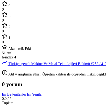
4
0
3
0
2
0
1
0
Akademik Etki
51
atıf
h-index
4
Türkiye geneli Makine Ve Metal Teknolojileri Bölümü
#253
/ 41
Atıf = araştırma etkisi. Öğretim kalitesi ile doğrudan ilişkili değildi
0 yorum
En Beğenilenler
En Yeniler
0.0
/ 5
Toplam