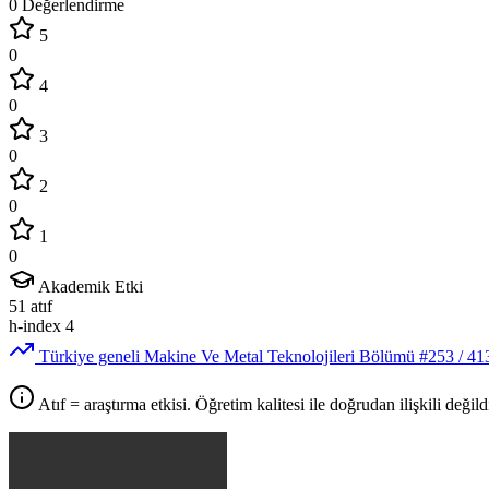
0 Değerlendirme
5
0
4
0
3
0
2
0
1
0
Akademik Etki
51
atıf
h-index
4
Türkiye geneli Makine Ve Metal Teknolojileri Bölümü
#253
/ 41
Atıf = araştırma etkisi. Öğretim kalitesi ile doğrudan ilişkili değildi