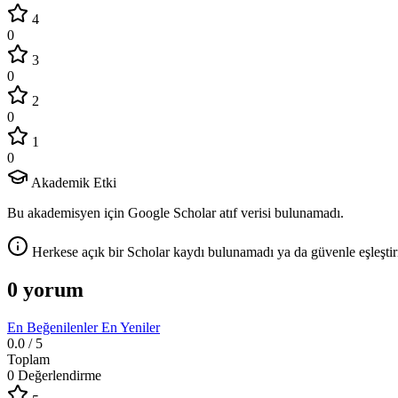
4
0
3
0
2
0
1
0
Akademik Etki
Bu akademisyen için Google Scholar atıf verisi bulunamadı.
Herkese açık bir Scholar kaydı bulunamadı ya da güvenle eşleştir
0 yorum
En Beğenilenler
En Yeniler
0.0
/ 5
Toplam
0 Değerlendirme