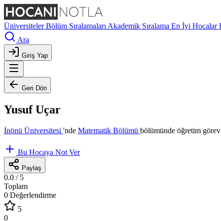
Üniversiteler
Bölüm Sıralamaları
Akademik Sıralama
En İyi Hocalar
Ara
Giriş Yap
Geri Dön
Yusuf Uçar
İnönü Üniversitesi
'nde
Matematik Bölümü
bölümünde öğretim görevl
Bu Hocaya Not Ver
Paylaş
0.0
/ 5
Toplam
0 Değerlendirme
5
0