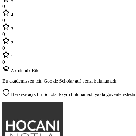
5
0
4
0
3
0
2
0
1
0
Akademik Etki
Bu akademisyen için Google Scholar atıf verisi bulunamadı.
Herkese açık bir Scholar kaydı bulunamadı ya da güvenle eşleştir