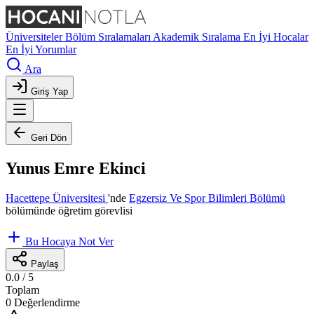
Üniversiteler
Bölüm Sıralamaları
Akademik Sıralama
En İyi Hocalar
En İyi Yorumlar
Ara
Giriş Yap
Geri Dön
Yunus Emre Ekinci
Hacettepe Üniversitesi
'nde
Egzersiz Ve Spor Bilimleri Bölümü
bölümünde öğretim görevlisi
Bu Hocaya Not Ver
Paylaş
0.0
/ 5
Toplam
0 Değerlendirme