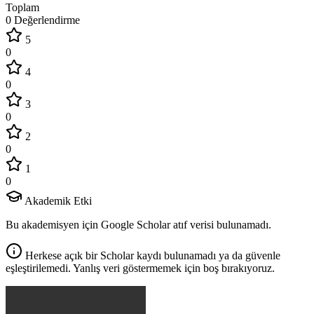
Toplam
0 Değerlendirme
5
0
4
0
3
0
2
0
1
0
Akademik Etki
Bu akademisyen için Google Scholar atıf verisi bulunamadı.
Herkese açık bir Scholar kaydı bulunamadı ya da güvenle
eşleştirilemedi. Yanlış veri göstermemek için boş bırakıyoruz.