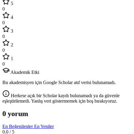
5
0
4
0
3
0
2
0
1
0
Akademik Etki
Bu akademisyen için Google Scholar atıf verisi bulunamadı.
Herkese açık bir Scholar kaydı bulunamadı ya da güvenle
eşleştirilemedi. Yanlış veri göstermemek için boş bırakıyoruz.
0 yorum
En Beğenilenler
En Yeniler
0.0
/ 5