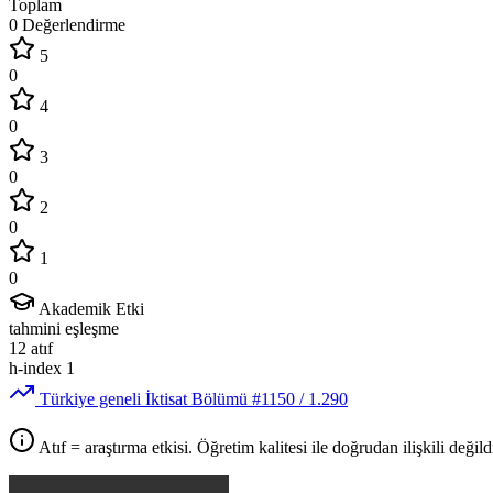
Toplam
0 Değerlendirme
5
0
4
0
3
0
2
0
1
0
Akademik Etki
tahmini eşleşme
12
atıf
h-index
1
Türkiye geneli İktisat Bölümü
#1150
/ 1.290
Atıf = araştırma etkisi. Öğretim kalitesi ile doğrudan ilişkili değildi