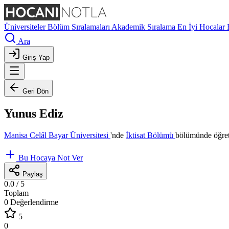
Üniversiteler
Bölüm Sıralamaları
Akademik Sıralama
En İyi Hocalar
Ara
Giriş Yap
Geri Dön
Yunus Ediz
Manisa Celâl Bayar Üniversitesi
'nde
İktisat Bölümü
bölümünde öğret
Bu Hocaya Not Ver
Paylaş
0.0
/ 5
Toplam
0 Değerlendirme
5
0