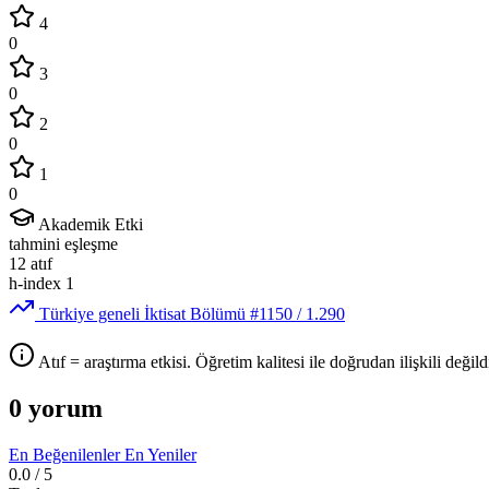
4
0
3
0
2
0
1
0
Akademik Etki
tahmini eşleşme
12
atıf
h-index
1
Türkiye geneli İktisat Bölümü
#1150
/ 1.290
Atıf = araştırma etkisi. Öğretim kalitesi ile doğrudan ilişkili değildi
0 yorum
En Beğenilenler
En Yeniler
0.0
/ 5