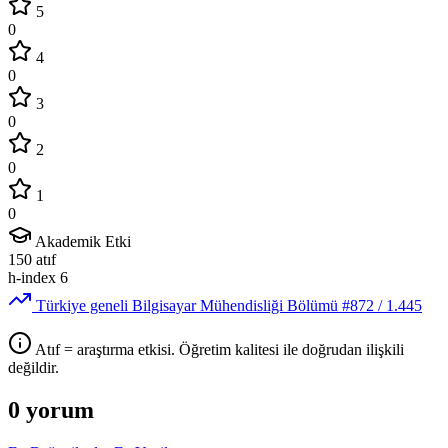
5
0
4
0
3
0
2
0
1
0
Akademik Etki
150
atıf
h-index
6
Türkiye geneli Bilgisayar Mühendisliği Bölümü
#872
/ 1.445
Atıf = araştırma etkisi. Öğretim kalitesi ile doğrudan ilişkili
değildir.
0 yorum