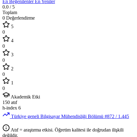
En Beğenilenler
En Yeniler
0.0
/ 5
Toplam
0 Değerlendirme
5
0
4
0
3
0
2
0
1
0
Akademik Etki
150
atıf
h-index
6
Türkiye geneli Bilgisayar Mühendisliği Bölümü
#872
/ 1.445
Atıf = araştırma etkisi. Öğretim kalitesi ile doğrudan ilişkili
değildir.