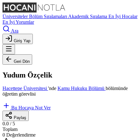
Üniversiteler
Bölüm Sıralamaları
Akademik Sıralama
En İyi Hocalar
En İyi Yorumlar
Ara
Giriş Yap
Geri Dön
Yudum Özçelik
Hacettepe Üniversitesi
'nde
Kamu Hukuku Bölümü
bölümünde
öğretim görevlisi
Bu Hocaya Not Ver
Paylaş
0.0
/ 5
Toplam
0 Değerlendirme