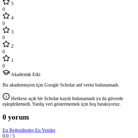
5
0
4
0
3
0
2
0
1
0
Akademik Etki
Bu akademisyen için Google Scholar atıf verisi bulunamadı.
Herkese açık bir Scholar kaydı bulunamadı ya da güvenle
eşleştirilemedi. Yanlış veri göstermemek için boş bırakıyoruz.
0 yorum
En Beğenilenler
En Yeniler
0.0
/ 5