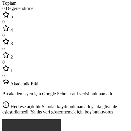
Toplam
0 Değerlendirme
5
0
4
0
3
0
2
0
1
0
Akademik Etki
Bu akademisyen için Google Scholar atıf verisi bulunamadı.
Herkese açık bir Scholar kaydı bulunamadı ya da güvenle
eşleştirilemedi. Yanlış veri göstermemek için boş bırakıyoruz.