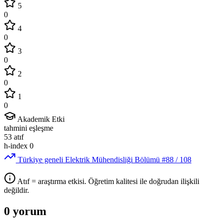
5
0
4
0
3
0
2
0
1
0
Akademik Etki
tahmini eşleşme
53
atıf
h-index
0
Türkiye geneli Elektrik Mühendisliği Bölümü
#88
/ 108
Atıf = araştırma etkisi. Öğretim kalitesi ile doğrudan ilişkili
değildir.
0 yorum