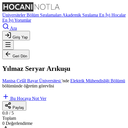
Üniversiteler
Bölüm Sıralamaları
Akademik Sıralama
En İyi Hocalar
En İyi Yorumlar
Ara
Giriş Yap
Geri Dön
Yılmaz Seryar Arıkuşu
Manisa Celâl Bayar Üniversitesi
'nde
Elektrik Mühendisliği Bölümü
bölümünde öğretim görevlisi
Bu Hocaya Not Ver
Paylaş
0.0
/ 5
Toplam
0 Değerlendirme