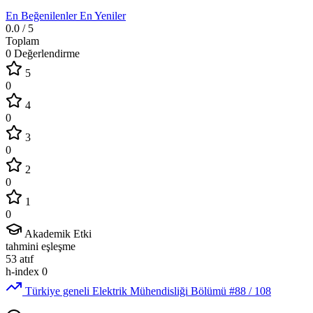
En Beğenilenler
En Yeniler
0.0
/ 5
Toplam
0 Değerlendirme
5
0
4
0
3
0
2
0
1
0
Akademik Etki
tahmini eşleşme
53
atıf
h-index
0
Türkiye geneli Elektrik Mühendisliği Bölümü
#88
/ 108