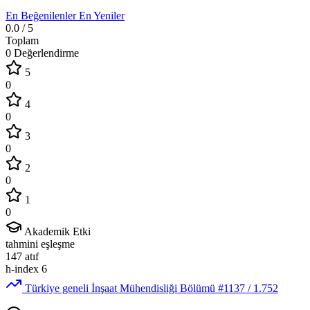
En Beğenilenler
En Yeniler
0.0
/ 5
Toplam
0 Değerlendirme
5
0
4
0
3
0
2
0
1
0
Akademik Etki
tahmini eşleşme
147
atıf
h-index
6
Türkiye geneli İnşaat Mühendisliği Bölümü
#1137
/ 1.752