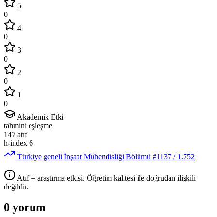
5
0
4
0
3
0
2
0
1
0
Akademik Etki
tahmini eşleşme
147
atıf
h-index
6
Türkiye geneli İnşaat Mühendisliği Bölümü
#1137
/ 1.752
Atıf = araştırma etkisi. Öğretim kalitesi ile doğrudan ilişkili
değildir.
0 yorum