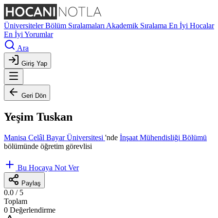
Üniversiteler
Bölüm Sıralamaları
Akademik Sıralama
En İyi Hocalar
En İyi Yorumlar
Ara
Giriş Yap
Geri Dön
Yeşim Tuskan
Manisa Celâl Bayar Üniversitesi
'nde
İnşaat Mühendisliği Bölümü
bölümünde öğretim görevlisi
Bu Hocaya Not Ver
Paylaş
0.0
/ 5
Toplam
0 Değerlendirme