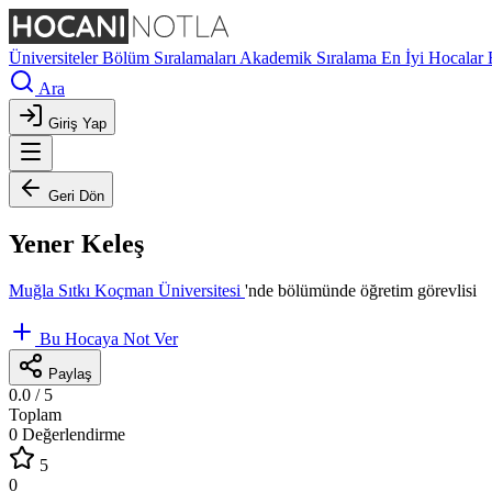
Üniversiteler
Bölüm Sıralamaları
Akademik Sıralama
En İyi Hocalar
Ara
Giriş Yap
Geri Dön
Yener Keleş
Muğla Sıtkı Koçman Üniversitesi
'nde
bölümünde öğretim görevlisi
Bu Hocaya Not Ver
Paylaş
0.0
/ 5
Toplam
0 Değerlendirme
5
0