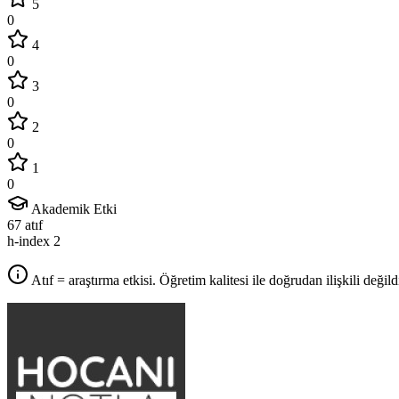
5
0
4
0
3
0
2
0
1
0
Akademik Etki
67
atıf
h-index
2
Atıf = araştırma etkisi. Öğretim kalitesi ile doğrudan ilişkili değildi