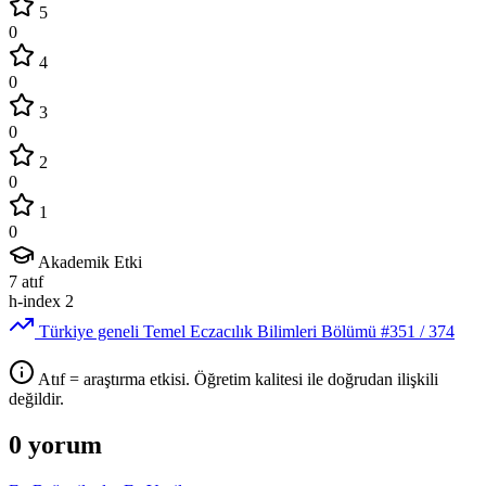
5
0
4
0
3
0
2
0
1
0
Akademik Etki
7
atıf
h-index
2
Türkiye geneli Temel Eczacılık Bilimleri Bölümü
#351
/ 374
Atıf = araştırma etkisi. Öğretim kalitesi ile doğrudan ilişkili
değildir.
0 yorum