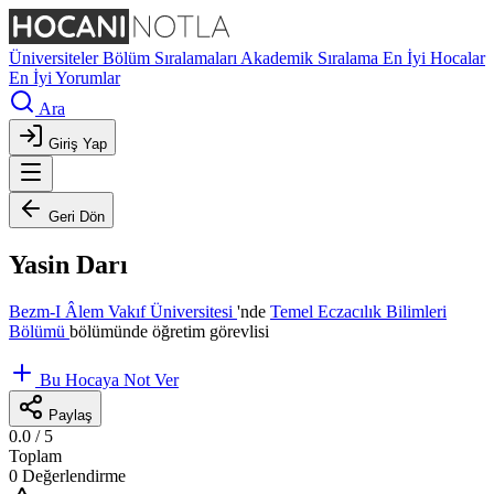
Üniversiteler
Bölüm Sıralamaları
Akademik Sıralama
En İyi Hocalar
En İyi Yorumlar
Ara
Giriş Yap
Geri Dön
Yasin Darı
Bezm-I Âlem Vakıf Üniversitesi
'nde
Temel Eczacılık Bilimleri
Bölümü
bölümünde öğretim görevlisi
Bu Hocaya Not Ver
Paylaş
0.0
/ 5
Toplam
0 Değerlendirme