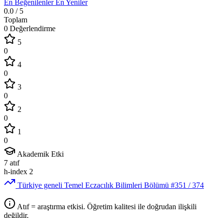
En Beğenilenler
En Yeniler
0.0
/ 5
Toplam
0 Değerlendirme
5
0
4
0
3
0
2
0
1
0
Akademik Etki
7
atıf
h-index
2
Türkiye geneli Temel Eczacılık Bilimleri Bölümü
#351
/ 374
Atıf = araştırma etkisi. Öğretim kalitesi ile doğrudan ilişkili
değildir.