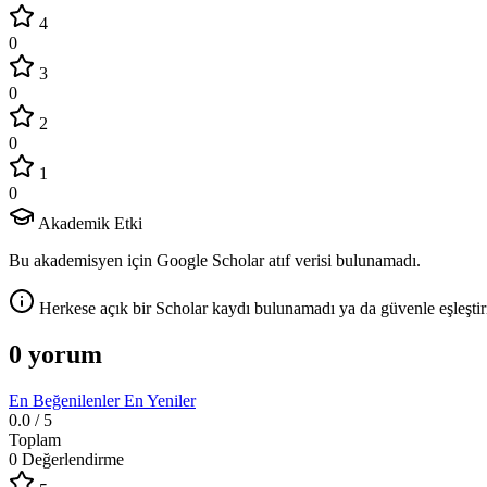
4
0
3
0
2
0
1
0
Akademik Etki
Bu akademisyen için Google Scholar atıf verisi bulunamadı.
Herkese açık bir Scholar kaydı bulunamadı ya da güvenle eşleştir
0 yorum
En Beğenilenler
En Yeniler
0.0
/ 5
Toplam
0 Değerlendirme