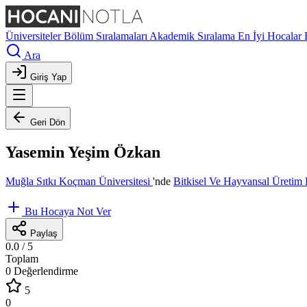
Üniversiteler
Bölüm Sıralamaları
Akademik Sıralama
En İyi Hocalar
Ara
Giriş Yap
Geri Dön
Yasemin Yeşim Özkan
Muğla Sıtkı Koçman Üniversitesi
'nde
Bitkisel Ve Hayvansal Üreti
Bu Hocaya Not Ver
Paylaş
0.0
/ 5
Toplam
0 Değerlendirme
5
0