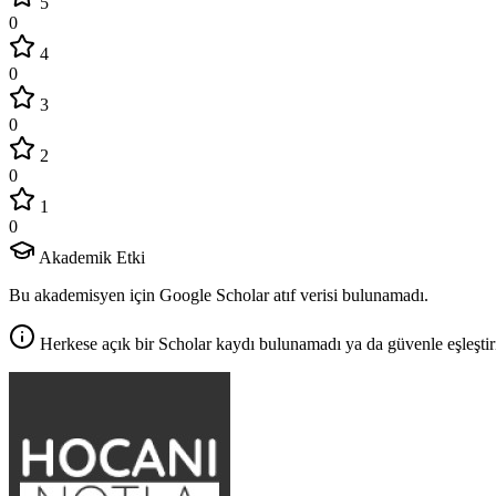
5
0
4
0
3
0
2
0
1
0
Akademik Etki
Bu akademisyen için Google Scholar atıf verisi bulunamadı.
Herkese açık bir Scholar kaydı bulunamadı ya da güvenle eşleştir