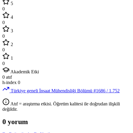
5
0
4
0
3
0
2
0
1
0
Akademik Etki
0
atıf
h-index
0
Türkiye geneli İnşaat Mühendisliği Bölümü
#1686
/ 1.752
Atıf = araştırma etkisi. Öğretim kalitesi ile doğrudan ilişkili
değildir.
0 yorum