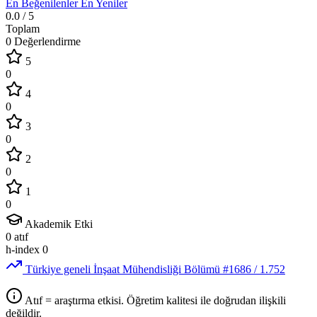
En Beğenilenler
En Yeniler
0.0
/ 5
Toplam
0 Değerlendirme
5
0
4
0
3
0
2
0
1
0
Akademik Etki
0
atıf
h-index
0
Türkiye geneli İnşaat Mühendisliği Bölümü
#1686
/ 1.752
Atıf = araştırma etkisi. Öğretim kalitesi ile doğrudan ilişkili
değildir.