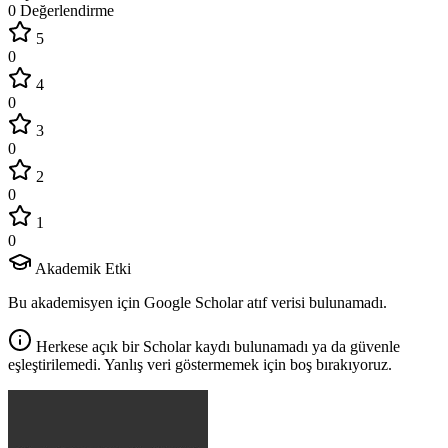
0 Değerlendirme
5
0
4
0
3
0
2
0
1
0
Akademik Etki
Bu akademisyen için Google Scholar atıf verisi bulunamadı.
Herkese açık bir Scholar kaydı bulunamadı ya da güvenle
eşleştirilemedi. Yanlış veri göstermemek için boş bırakıyoruz.