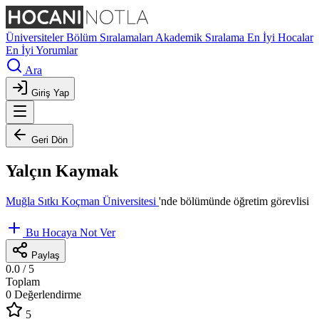
Üniversiteler
Bölüm Sıralamaları
Akademik Sıralama
En İyi Hocalar
En İyi Yorumlar
Ara
Giriş Yap
Geri Dön
Yalçın Kaymak
Muğla Sıtkı Koçman Üniversitesi
'nde
bölümünde öğretim görevlisi
Bu Hocaya Not Ver
Paylaş
0.0
/ 5
Toplam
0 Değerlendirme
5