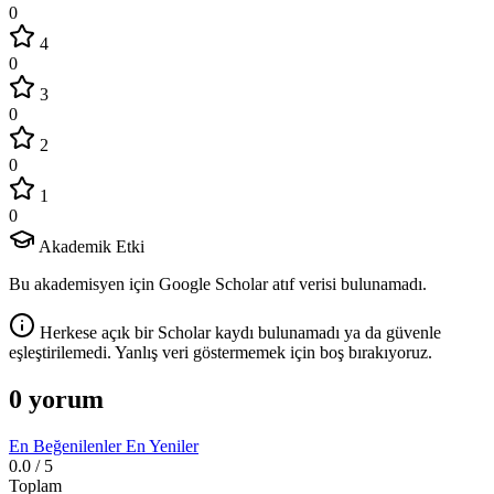
0
4
0
3
0
2
0
1
0
Akademik Etki
Bu akademisyen için Google Scholar atıf verisi bulunamadı.
Herkese açık bir Scholar kaydı bulunamadı ya da güvenle
eşleştirilemedi. Yanlış veri göstermemek için boş bırakıyoruz.
0 yorum
En Beğenilenler
En Yeniler
0.0
/ 5
Toplam