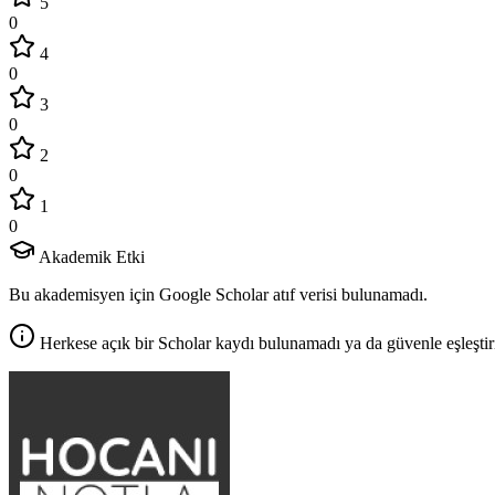
5
0
4
0
3
0
2
0
1
0
Akademik Etki
Bu akademisyen için Google Scholar atıf verisi bulunamadı.
Herkese açık bir Scholar kaydı bulunamadı ya da güvenle eşleştir