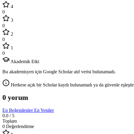
4
0
3
0
2
0
1
0
Akademik Etki
Bu akademisyen için Google Scholar atıf verisi bulunamadı.
Herkese açık bir Scholar kaydı bulunamadı ya da güvenle eşleştir
0 yorum
En Beğenilenler
En Yeniler
0.0
/ 5
Toplam
0 Değerlendirme