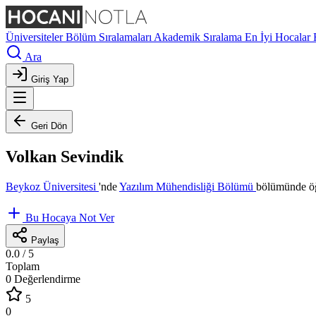
Üniversiteler
Bölüm Sıralamaları
Akademik Sıralama
En İyi Hocalar
Ara
Giriş Yap
Geri Dön
Volkan Sevindik
Beykoz Üniversitesi
'nde
Yazılım Mühendisliği Bölümü
bölümünde öğ
Bu Hocaya Not Ver
Paylaş
0.0
/ 5
Toplam
0 Değerlendirme
5
0