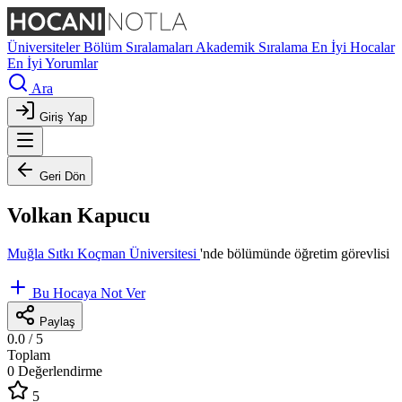
Üniversiteler
Bölüm Sıralamaları
Akademik Sıralama
En İyi Hocalar
En İyi Yorumlar
Ara
Giriş Yap
Geri Dön
Volkan Kapucu
Muğla Sıtkı Koçman Üniversitesi
'nde
bölümünde öğretim görevlisi
Bu Hocaya Not Ver
Paylaş
0.0
/ 5
Toplam
0 Değerlendirme
5