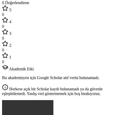
0 Değerlendirme
5
0
4
0
3
0
2
0
1
0
Akademik Etki
Bu akademisyen için Google Scholar atıf verisi bulunamadı.
Herkese açık bir Scholar kaydı bulunamadı ya da güvenle
eşleştirilemedi. Yanlış veri göstermemek için boş bırakıyoruz.