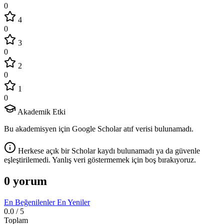
0
4
0
3
0
2
0
1
0
Akademik Etki
Bu akademisyen için Google Scholar atıf verisi bulunamadı.
Herkese açık bir Scholar kaydı bulunamadı ya da güvenle
eşleştirilemedi. Yanlış veri göstermemek için boş bırakıyoruz.
0 yorum
En Beğenilenler
En Yeniler
0.0
/ 5
Toplam