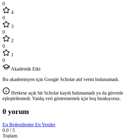
0
4
0
3
0
2
0
1
0
Akademik Etki
Bu akademisyen için Google Scholar atıf verisi bulunamadı.
Herkese açık bir Scholar kaydı bulunamadı ya da güvenle
eşleştirilemedi. Yanlış veri göstermemek için boş bırakıyoruz.
0 yorum
En Beğenilenler
En Yeniler
0.0
/ 5
Toplam