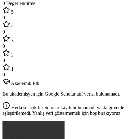
0 Değerlendirme
5
0
4
0
3
0
2
0
1
0
Akademik Etki
Bu akademisyen için Google Scholar atıf verisi bulunamadı.
Herkese açık bir Scholar kaydı bulunamadı ya da güvenle
eşleştirilemedi. Yanlış veri göstermemek için boş bırakıyoruz.