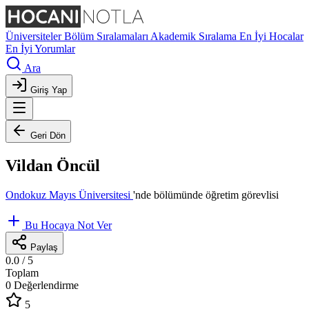
Üniversiteler
Bölüm Sıralamaları
Akademik Sıralama
En İyi Hocalar
En İyi Yorumlar
Ara
Giriş Yap
Geri Dön
Vildan Öncül
Ondokuz Mayıs Üniversitesi
'nde
bölümünde öğretim görevlisi
Bu Hocaya Not Ver
Paylaş
0.0
/ 5
Toplam
0 Değerlendirme
5